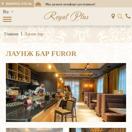
ВЫБРАТЬ ОТЕЛЬ
Мы делаем комфорт доступным!
Ru
Royal Plus
En
Kz
Главная
Лаунж бар
ЛАУНЖ БАР FUROR